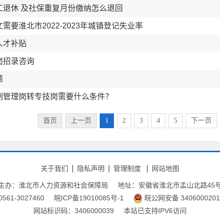
工退休 及社保重复月份缴纳怎么退回
需要淮北市2022-2023年城镇登记失业率
人才补贴
岗招录咨询
题
制管理岗转专技岗需要什么条件？
首页
上一页
1
2
3
4
5
下一页
关于我们
隐私声明
管理制度
网站地图
主办：淮北市人力资源和社会保障局
地址：安徽省淮北市孟山北路45
61-3027460
皖ICP备19010085号-1
皖公网安备 3406000201
网站标识码：3406000039
本站已支持IPV6访问