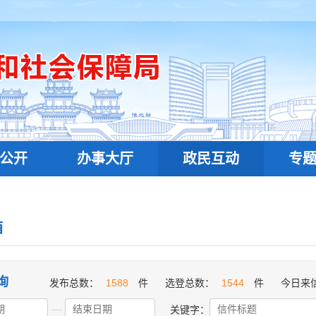
公开
办事大厅
政民互动
专
箱
询
发布总数：
1588
件
选登总数：
1544
件
今日来
关键字：