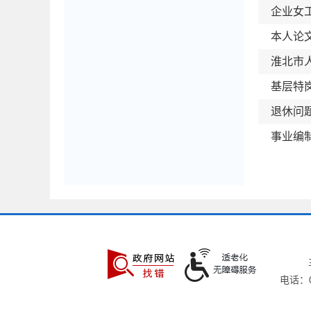
企业女
本人论文
淮北市
基层特
退休问
事业编
电话：05