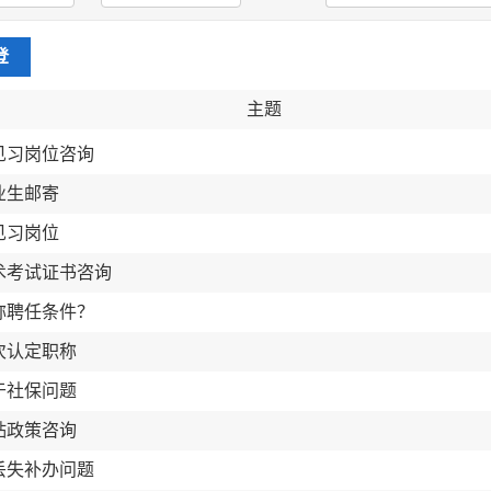
登
主题
见习岗位咨询
业生邮寄
见习岗位
术考试证书咨询
称聘任条件？
次认定职称
于社保问题
贴政策咨询
丢失补办问题