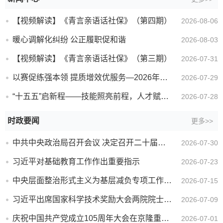
【视频解读】《青言亲语话社保》（第四期）
2026-08-06
暖心调解化纠纷 公正履职促和谐
2026-08-03
【视频解读】《青言亲语话社保》（第三期）
2026-07-31
以赛促练强本领 提质增效优服务—2026年淮北市公共就业服务专项业务竞赛暨公共就业服务机构岗位练兵活动...
2026-07-29
“十五五”启新程——技能照亮前程，人才赋能未来
2026-07-28
时政要闻
更多>>
中共中央政治局召开会议 决定召开二十届五中全会 分析研究当前经济形势和经济工作 中共中央总书记习近平...
2026-07-30
习近平对基础教育工作作出重要指示
2026-07-23
中央层面整治形式主义为基层减负专项工作机制办公室 中央纪委办公厅 公开通报3起整治形式主义为基层减负...
2026-07-15
习近平出席国家科学技术奖励大会两院院士大会中国科协第十一次全国代表大会并发表重要讲话
2026-07-09
庆祝中国共产党成立105周年大会在京隆重举行 习近平发表重要讲话
2026-07-01