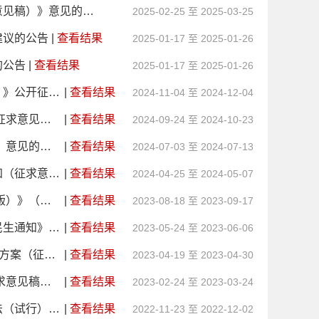
关于公开征求《安徽省劳动人事争议调解仲裁条例（草案征求意见稿）》意见的公告
2025-02-25 至 2025-03-25
建议的公告
|
查看结果
2025-01-17 至 2025-01-26
的公告
|
查看结果
2025-01-17 至 2025-01-26
关于《关于加强家政服务职业化建设的实施意见（征求意见稿）》公开征求意见的公告
|
查看结果
2024-11-04 至 2024-12-04
关于征求《安徽省新就业形态劳动者劳动 权益保障规定（草案征求意见稿）》意见的公告
|
查看结果
2024-09-24 至 2024-10-23
关于公开征求《安徽省工伤保险费率管理 办法（征求意见稿）》意见的公告
|
查看结果
2024-07-03 至 2024-07-13
关于征求《关于加强新就业形态劳动纠纷一站式调解工作的通知（征求意见稿）》意见的公告
|
查看结果
2024-04-25 至 2024-05-07
关于公开征求《安徽省劳动保障监察行政处罚裁量基准（2023版）》（征求意见稿）
|
查看结果
2023-08-18 至 2023-09-17
关于公开征求《进一步优化调整稳就业政策措施全力促发展惠民生通知》意见的公告
|
查看结果
2023-05-24 至 2023-06-06
关于公开征求《实施稳就业提质扩量服务“家门口”就业三年行动方案（征求意见稿）》意见的公告
|
查看结果
2023-04-19 至 2023-04-30
关于公开征求《劳动争议联合调解和协同 仲裁服务规范》（征求意见稿）意见的通知
|
查看结果
2023-02-24 至 2023-03-24
关于《安徽省国（境）外水平评价类职业技能比照认定实施办法（试行）》（征求意见稿）公开征求意见的公告
|
查看结果
2022-11-23 至 2022-12-02