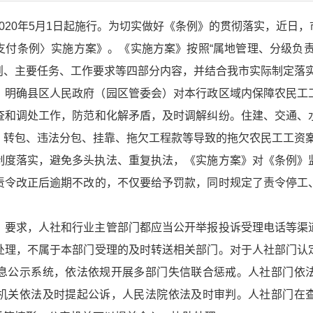
020年5月1日起施行。为切实做好《条例》的贯彻落实，近日
支付条例〉实施方案》。《实施方案》按照“属地管理、分级负责
则、主要任务、工作要求等四部分内容，并结合我市实际制定落
》明确县区人民政府（园区管委会）对本行政区域内保障农民工
查和调处工作，防范和化解矛盾，及时调解纠纷。住建、交通、
、转包、违法分包、挂靠、拖欠工程款等导致的拖欠农民工工资
制度落实，避免多头执法、重复执法，《实施方案》对《条例》
责令改正后逾期不改的，不仅要给予罚款，同时规定了责令停工
》要求，人社和行业主管部门都应当公开举报投诉受理电话等渠
处理，不属于本部门受理的及时转送相关部门。对于人社部门认
息公示系统，依法依规开展多部门失信联合惩戒。人社部门依
机关依法及时提起公诉，人民法院依法及时审判。人社部门在