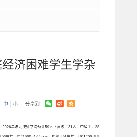
庭经济困难学生学杂
中
小
分享到：
：2026年淮北技师学院预计59人（高级工31人，中级工：28
：31*1500=4.65万元，中级工预估共：46*1200=5.5