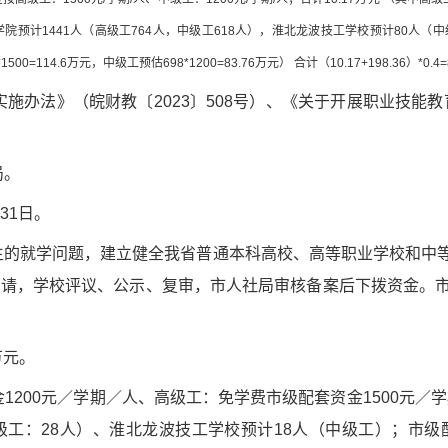
学院预计1441人（高级工764人，中级工618人），淮北龙波技工学校预计80人（
0=114.6万元，中级工预估698*1200=83.76万元） 合计（10.17+198.36）*0.4=
施办法》（皖财教〔2023〕508号）、《关于开展职业技能教育
局。
31日。
生的就学问题，建立健全我省普通本科高校、高等职业学校和中
人申请，学校评议、公示、复审，市人社局审核备案后下拨资金。
万元。
200元／学期／人、高级工：免学费市级配套资金1500元／学期
级工：28人）、淮北龙波技工学校预计18人（中级工）；市级