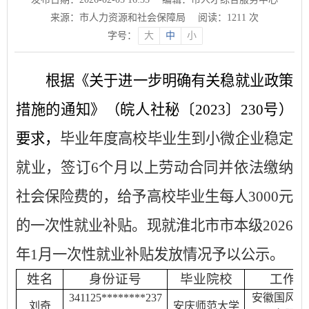
来源：市人力资源和社会保障局
阅读：
1211
次
字号：
大
中
小
根据《关于进一步明确有关稳就业政策
措施的通知》（皖人社秘〔
202
3
〕
230
号）
要求，
毕业年度高校毕业生到小微企业稳定
就业，签订
6个月以上劳动合同并依法缴纳
社会保险费的，给予高校毕业生每人3000元
的一次性就业补贴。
现就
淮北市市本级
202
6
年
1月
一次性就业补贴发放情况予以公示。
姓名
身份证号
毕业院校
工作单
341125********237
安徽国风矿
刘奇
安庆师范大学