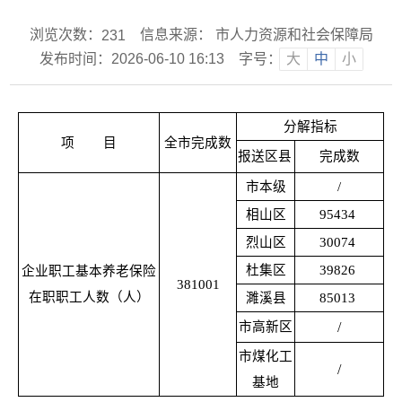
浏览次数：
信息来源： 市人力资源和社会保障局
231
发布时间：2026-06-10 16:13
字号：
大
中
小
分解指标
项
目
全市完成数
报送区县
完成数
市本级
/
相山区
95434
烈山区
30074
杜集区
39826
企业职工基本养老保险
381001
在职职工人数（人）
濉溪县
85013
市高新区
/
市煤化工
/
基地