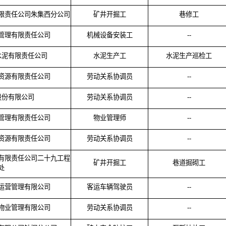
限责任公司朱集西分公司
矿井开掘工
巷修工
管理有限责任公司
机械设备安装工
--
水泥有限责任公司
水泥生产工
水泥生产巡检工
资源有限责任公司
劳动关系协调员
--
股份有限公司
劳动关系协调员
--
管理有限责任公司
物业管理师
--
资源有限责任公司
劳动关系协调员
--
有限责任公司二十九工程
矿井开掘工
巷道掘砌工
处
运营管理有限公司
客运车辆驾驶员
--
物业管理有限公司
劳动关系协调员
--