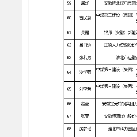
59
屈烨
安徽皖北煤电集团
中煤第三建设（集团）
60
吉民慧
61
吴醒
银邦（安徽）新能
62
吕肖迪
正德人力资源股份
63
张若男
淮北市迈徽
中煤第三建设（集团）
64
沙学强
中煤第三建设（集团）
65
刘李芳
66
赵曼
安徽宝光特钢集团
67
张亚
安徽恒源煤电股份
68
房梦瑶
淮北市科力园区