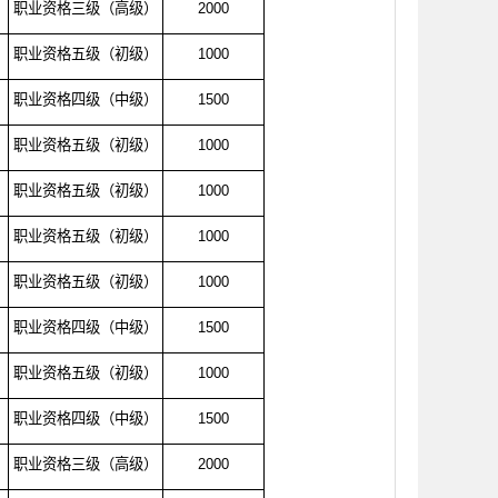
职业资格三级（高级）
2000
职业资格五级（初级）
1000
职业资格四级（中级）
1500
职业资格五级（初级）
1000
职业资格五级（初级）
1000
职业资格五级（初级）
1000
职业资格五级（初级）
1000
职业资格四级（中级）
1500
职业资格五级（初级）
1000
职业资格四级（中级）
1500
职业资格三级（高级）
2000