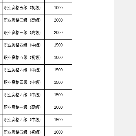
职业资格五级（初级）
1000
职业资格三级（高级）
2000
职业资格三级（高级）
2000
职业资格四级（中级）
1500
职业资格五级（初级）
1000
职业资格四级（中级）
1500
职业资格四级（中级）
1500
职业资格四级（中级）
1500
职业资格三级（高级）
2000
职业资格四级（中级）
1500
职业资格五级（初级）
1000