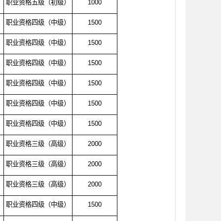
职业资格五级（初级）
1000
职业资格四级（中级）
1500
职业资格四级（中级）
1500
职业资格四级（中级）
1500
职业资格四级（中级）
1500
职业资格四级（中级）
1500
职业资格四级（中级）
1500
职业资格三级（高级）
2000
职业资格三级（高级）
2000
职业资格三级（高级）
2000
职业资格四级（中级）
1500