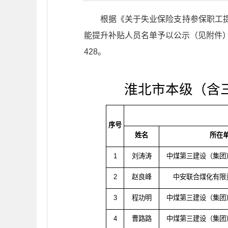
根据《关于失业保险支持参保职工提
能提升补贴人员名单予以公示（见附件），公
428。
淮北市本级（含三
序号
姓名
所在
1
刘涛涛
中煤第三建设（集团
2
赵良峰
中安联合煤化有限
3
程功明
中煤第三建设（集团
4
曹路路
中煤第三建设（集团