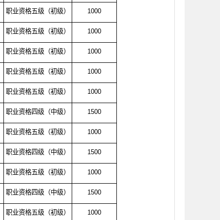
职业资格五级（初级）
1000
职业资格五级（初级）
1000
职业资格五级（初级）
1000
职业资格五级（初级）
1000
职业资格五级（初级）
1000
职业资格四级（中级）
1500
职业资格五级（初级）
1000
职业资格四级（中级）
1500
职业资格五级（初级）
1000
职业资格四级（中级）
1500
职业资格五级（初级）
1000