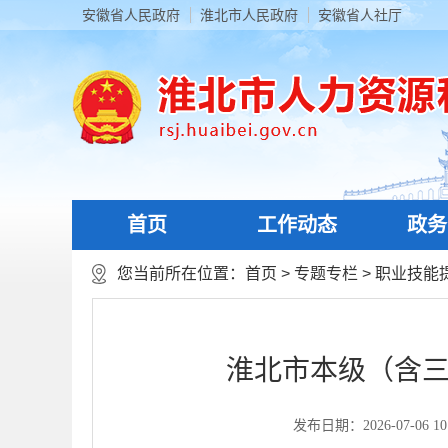
安徽省人民政府
淮北市人民政府
安徽省人社厅
首页
工作动态
政务
您当前所在位置：
首页
>
专题专栏
>
职业技能
淮北市本级（含三
发布日期：2026-07-06 10