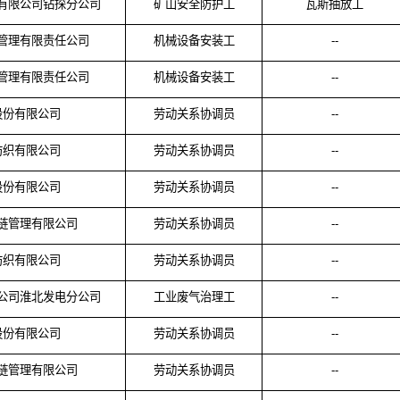
有限公司钻探分公司
矿山安全防护工
瓦斯抽放工
管理有限责任公司
机械设备安装工
--
管理有限责任公司
机械设备安装工
--
股份有限公司
劳动关系协调员
--
纺织有限公司
劳动关系协调员
--
股份有限公司
劳动关系协调员
--
链管理有限公司
劳动关系协调员
--
纺织有限公司
劳动关系协调员
--
公司淮北发电分公司
工业废气治理工
--
股份有限公司
劳动关系协调员
--
链管理有限公司
劳动关系协调员
--