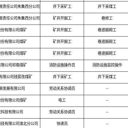
限责任公司朱集西分公司
井下采矿工
井下采煤工
限责任公司朱集西分公司
矿井开掘工
巷修工
股份有限公司煤矿
矿井开掘工
巷道掘砌工
股份有限公司煤矿
矿井开掘工
巷道掘砌工
股份有限公司煤矿
矿井开掘工
巷道掘砌工
有限公司祁南煤矿
消防设施操作员
消防设施监控操作
有限公司钱营孜煤矿
井下采矿工
井下采煤工
源发展有限公司
劳动关系协调员
--
股份有限公司煤矿
电工
--
伏科技有限公司
劳动关系协调员
--
科技有限公司淮北分公司
快递员
--