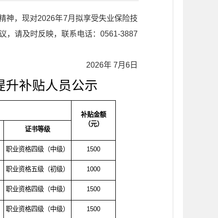
精神，现对2026年7月拟享受失业保险技
，请及时反映，联系电话：0561-3887
2026年 7月6日
能提升补贴人员公示
补贴金额
（元）
证书等级
职业资格四级（中级）
1500
职业资格五级（初级）
1000
职业资格四级（中级）
1500
职业资格四级（中级）
1500