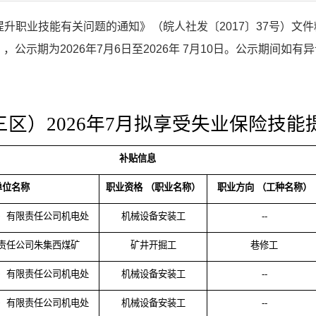
升职业技能有关问题的通知》（皖人社发〔2017〕37号）文件
示期为2026年7月6日至2026年 7月10日。公示期间如有异议
区）2026年7月拟享受失业保险技
补贴信息
单位名称
职业资格
（职业名称）
职业方向
（工种名称）
）有限责任公司机电处
机械设备安装工
--
责任公司朱集西煤矿
矿井开掘工
巷修工
）有限责任公司机电处
机械设备安装工
--
）有限责任公司机电处
机械设备安装工
--