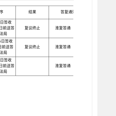
序
结果
答复通知书的文号
7日签收
1日前送答
复议终止
淮复答通〔2025〕279号
撤
法局
26日签收
9日前送答
复议终止
淮复答通〔2025〕299号
撤销
法局
9日签收
3日前送答
淮复答通〔2025〕323号
撤销
法局