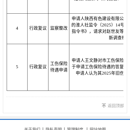
申请人陕西有色建设有限公司
的淮人社监令（2025）14号
4
行政复议
监察整改
指令书》，请求对赵世友等人
新调查核
申请人王文静对市工伤保险管
工伤保险
5
行政复议
于申请工伤保险待遇的答复》
待遇申请
申请人认为其2025年旧伤
返回顶部
关于我们
隐私声明
管理制度
网站地图