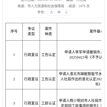
来源：市人力资源和社会保障局
阅读：
2479
次
字号：
大
中
小
争议
案件
序号
案件基本
类型
种类
申请人李军申请撤销市人
1
行政复议
工伤认定
20250423号《不予
申请人淮北市踔毅智能节水科
2
行政复议
工伤认定
人社局作出的淮北认定20250
书》。
申请人杨少明对市人社局作出
3
行政复议
工龄认证
定视同工龄事项的报告》不