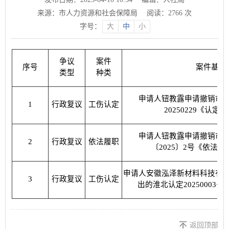
来源：市人力资源和社会保障局
阅读：
2766
次
字号：
大
中
小
争议
案件
序号
案件基本
类型
种类
申请人钮教露申请撤销市
1
行政复议
工伤认定
20250229《认
申请人钮教露申请撤销市
2
行政复议
依法履职
〔2025〕2号《依法
申请人安徽泓泽新材料科技有
3
行政复议
工伤认定
出的淮北认定20250003
返回顶部