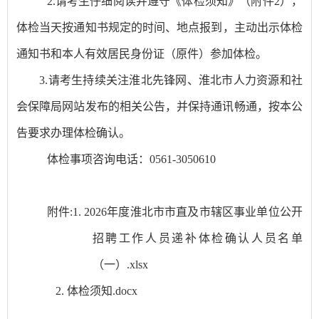
2.
请考生仔细阅读并遵守《体检须知》（附件
2
），
体检当天按通知书规定的时间、地点报到，主动出示体检
通知书和本人有效居民身份证（原件）参加体检。
3
.
请考生持续关注淮北先锋网
、淮北市人力资源和社
会保障局网站
发布的相关公告，并保持通讯畅通，按
本公
告
要求
办理体检确认
。
体检事项
咨询电话：
0561-3
050610
附件:
1. 2026年度淮北市市直及市辖区事业单位公开
招聘工作人员递补体检确认人员名单
（一）.xlsx
2. 体检须知.docx