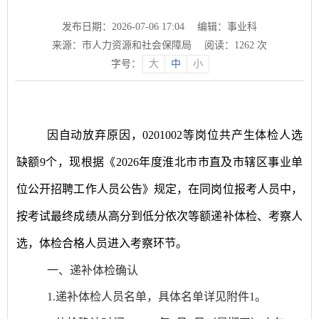
发布日期：2026-07-06 17:04
编辑：事业科
来源：市人力资源和社会保障局
阅读：
1262
次
字号：
大
中
小
因自动放弃原因，
0201002
等岗位共产生体检人选
缺额
9
个，现根据《
20
26
年度
淮北市
市直及市辖区
事业单
位公开招聘工作人员公告》规定，在同岗位
报考人员中，
按考试最终成绩
从高分到低分依次等额递补体检、考察人
选，体检合格人员进入考察环节。
一、递补体检确认
1.
递补体检人员名单
，具体
名单
详
见附件
1
。