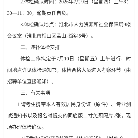
2.
体检确认时间：
2026
年
7
月
9
日（
星期四
）
上午
8
：
3
0—
11
：
30
，逾期责任自负。
3.
体检确认地点：淮北市人力资源和社会保障局
9
楼
会议室（
淮北市相山区孟山北路
45
号
）。
二、
递补
体检
安排
体检工作拟定于
7
月
10
日
（星期五）
上午进
行，
时
间地点详见体检通知书，
体检合格人员进入考察环节
（由
招聘单位直接通知）
。
三
、
有关事项
1.
请考生携带本人有效居民身份证
（原件）
、
专业测
试
通知书以及报名时提交的同底版
二寸免冠照片
2
张
，现
场
办理体检
确认
。