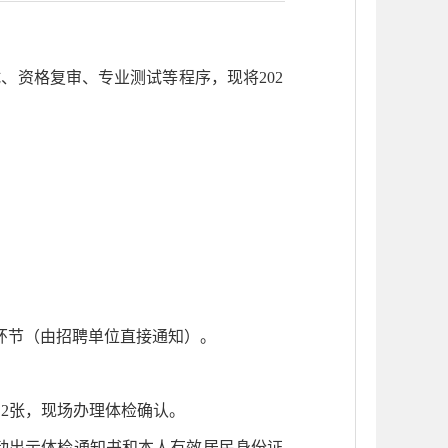
试、
资格复审、
专业测试等程序，现将
202
环节
（由招聘单位直接通知）
。
片
2
张
，现场
办理体检
确认
。
动出示体检通知书和本人有效居民身份证