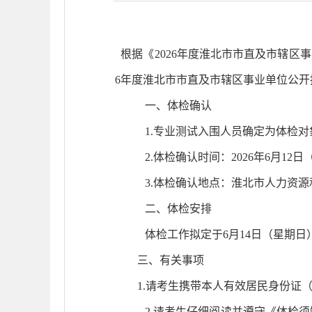
根据《
2026
年
度淮北市市直及市辖区
事
6
年
度淮北市市直及市辖区
事业单位公开
一、体检确认
1.
专业测试入围人员确定为体检对
2.
体检确认时间：
2026
年
6
月
12
日
3.
体检确认地点：淮北市人力资源
二、体检
安排
体检工作拟定于
6
月
14
日
（星期日
三
、
有关事项
1.
请考生携带本人有效居民身份证
2.
请考生仔细阅读并遵守《体检须