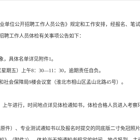
业单位公开招聘工作人员公告》规定
和工作安排
，经报名、笔
招聘工作人员体检有关事项公告如下：
象，具体
名单
详
见附件
1
。
（
星期五
）
上午
8
：
3
0—
11
：
30
，逾期责任自负。
和社会保障局
9
楼
会议室（
淮北市相山区孟山北路
45
号
）。
）
上午进行，
时间地点详见体检通知书，
体检合格人员进入考察
（原件）
、
专业测试
通知书以及报名时提交的同底版
二寸免冠照
知》（附件
2
），体检当天按通知书规定的时间、地点报到，主