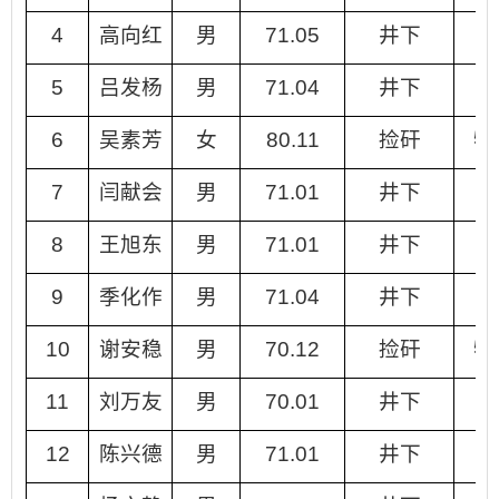
4
高向红
男
71.05
井下
5
吕发杨
男
71.04
井下
6
吴素芳
女
80.11
捡矸
特
7
闫献会
男
71.01
井下
8
王旭东
男
71.01
井下
9
季化作
男
71.04
井下
10
谢安稳
男
70.12
捡矸
特
11
刘万友
男
70.01
井下
12
陈兴德
男
71.01
井下