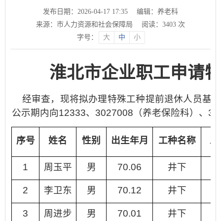
发布日期：2026-04-17 17:35
编辑：养老科
来源：市人力资源和社会保障局
阅读：
3403
次
字号：
大
中
小
淮北市企业职工申请特殊
经审查，现将拟办理特殊工种提前退休人员基本情况予
公示期内向12333、3027008（养老保险科）、319
序号
姓名
性别
出生年月
工种名称
工
1
周玉平
男
70.06
井下
2
李卫东
男
70.12
井下
3
周进步
男
70.01
井下