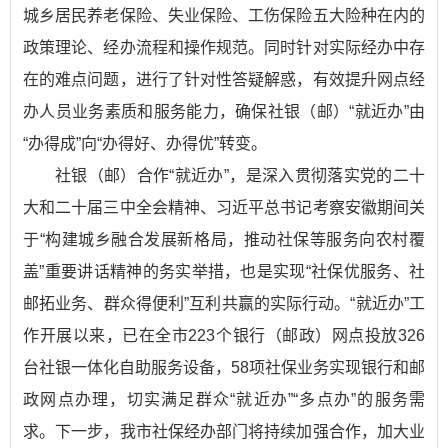
城乡居民养老保险、失业保险、工伤保险五大险种在内的
政策理论、经办流程和操作规范。同时针对实际经办中存
在的难点问题，进行了针对性答疑解惑，有效提升网点经
办人员业务素质和服务能力，确保社银（邮）“就近办”由
“办得成”向“办得好、办得优”转变。
社银（邮）合作“就近办”，是深入贯彻落实党的二十
大和二十届三中全会精神、习近平总书记考察安徽期间关
于“构建城乡融合发展新格局，推动社保等服务向农村覆
盖”重要讲话精神的务实举措，也是实现“社保优服务、社
邮拓业务、群众得便利”互利共赢的实际行动。“就近办”工
作开展以来，已在全市223个银行（邮政）网点投放326
台社银一体化自助服务设备，58项社保业务实现银行和邮
政网点办理，切实满足群众“就近办”“多点办”的服务需
求。下一步，我市社保经办部门将持续加强合作，加大业