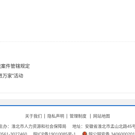
裁案件管辖规定
进万家”活动
关于我们
隐私声明
管理制度
网站地图
主办：淮北市人力资源和社会保障局
地址：安徽省淮北市孟山北路45
61-3027460
皖ICP备19010085号-1
皖公网安备 3406000201