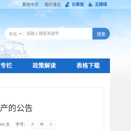
繁体中文
我的淮北
长辈版
无障碍
题专栏
政策解读
表格下载
产的公告
684
次
字号：
大
中
小