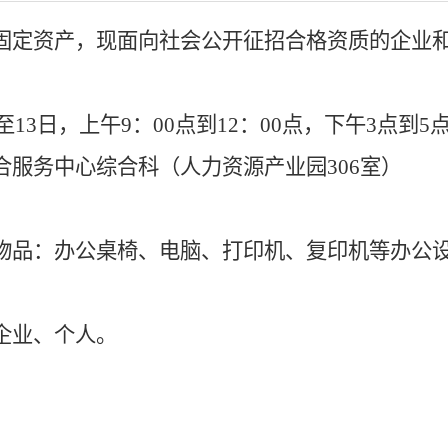
固定资产，现面向社会公开征招合格资质的企业
至
13
日，上午
9：00
点到
12：00
点，下午
3点到5
合服务中心综合科
（
人力资源产业园
306室
）
物品：办公桌椅、电脑、打印机、复印机等办公
企业、个人。