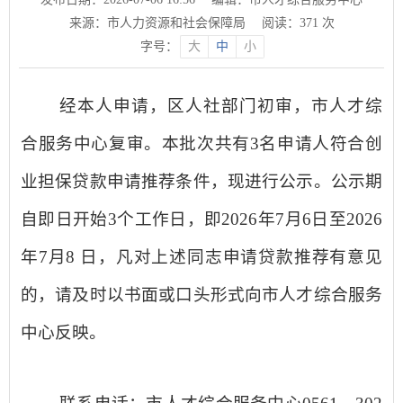
来源：市人力资源和社会保障局
阅读：
371
次
字号：
大
中
小
经本人申请
，区人社部门初审
，
市人才综
合服务中心复审。本批次共有
3名
申请人
符合创
业担保贷款申请
推荐
条件
，现进行
公示
。
公示期
自即日
开
始
3个工作日
，
即
202
6
年
7
月
6
日至
202
6
年
7
月
8
日
，
凡对上述同志申请贷款
推荐
有意见
的
，请及时以书面或口头形式向
市人才综合服务
中心
反映。