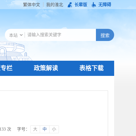
繁体中文
我的淮北
长辈版
无障碍
题专栏
政策解读
表格下载
133
次
字号：
大
中
小