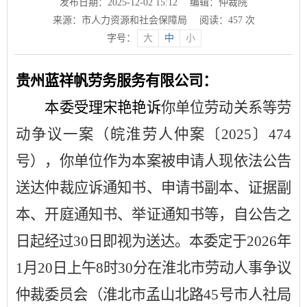
发布日期：2025-12-02 15:12
编辑：仲裁院
来源：市人力资源和社会保障局
阅读：
457
次
字号：
大
中
小
贵州蓝祥帆劳务服务有限公司
：
本
委
受理
宋艳艳
诉
你单位
劳动关系等
劳
动争议一案
（
皖淮劳人仲案〔
2025
〕
474
号
）
，你单位作为本案被申请人现依法公告
送达仲裁应诉通知书、申请书副本、证据副
本、开庭通知书、举证通知书等，自公告之
日起经过
3
0日即视为送达。
本委定于
2026年
1月20日上午8时30分在
淮北市劳动人事争议
仲裁委员会（淮北市孟山北路
45号市人社局