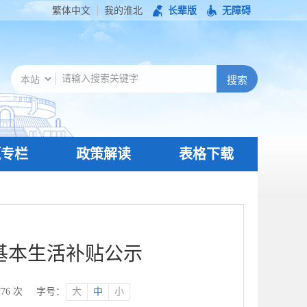
繁体中文
我的淮北
长辈版
无障碍
题专栏
政策解读
表格下载
基本生活补贴公示
776
次
字号：
大
中
小