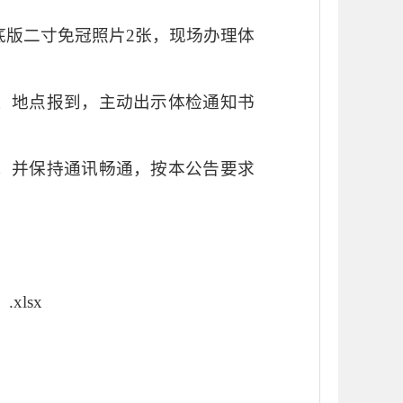
底版
二寸免冠照片
2
张
，现场
办理体
、地点报到，主动出示体检通知书
，并保持通讯畅通，按
本公告
要求
lsx