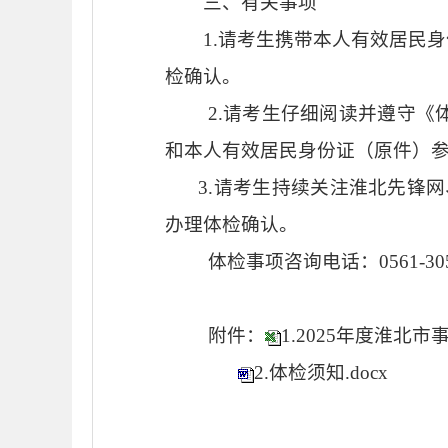
三
、
有关事项
1.
请考生携带本人有效居民身
检
确认
。
2.
请考生仔细阅读并遵守《
和本人有效居民身份证（原件）
3
.
请考生持续关注淮北先锋网
办理体检确认
。
体检事项
咨询电话：
0561-3
0
附件：
1.2025年度淮北
2.体检须知.docx