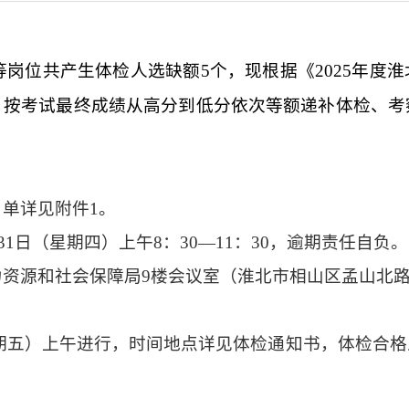
等岗位共产生体检人选缺额
5
个，现根据《
20
25
年度
淮
，按考试最终成绩
从高分到低分依次等额递补体检、考
名单
详
见附件
1
。
31
日（
星期四
）
上午
8
：
3
0—
11
：
30
，逾期责任自负。
力资源和社会保障局
9
楼
会议室（
淮北市相山区孟山北
期五）
上午进
行，
时间地点详见体检通知书，
体检合格