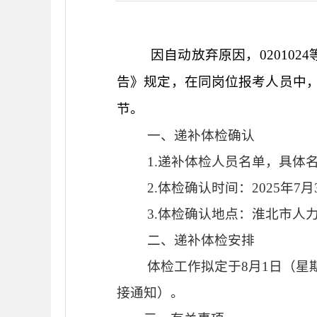
因自动放弃原因，
0201024
告》规定，在同岗位
报考人员中
节。
一、递补体检确认
1.
递补体检人员名单
，具体
2.
体检确认时间：
2025
年
7
月
3.
体检确认地点：淮北市人
二、
递补
体检
安排
体检工作拟定于
8
月
1
日
（星
接通知）
。