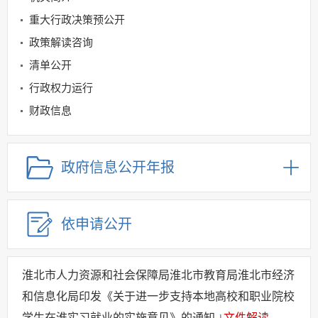
重大行政决策预公开
政策解读咨询
清单公开
行政权力运行
财政信息
就业创业领域
社会保险领域
政府信息公开年报
根治欠薪
规划信息
依申请公开
建议提案办理
公务员及事业单位招录
应急管理
淮北市人力资源和社会保障局淮北市教育局淮北市经济
回应关切
和信息化局印发《关于进一步支持本地高校和职业院校
监督保障
学生在淮实习就业的实施意见》的通知
文件解读