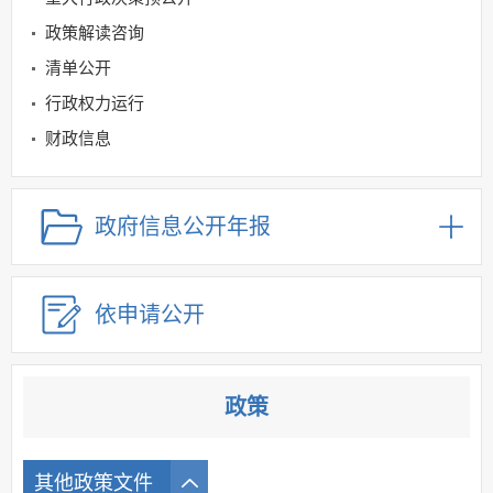
政策解读咨询
清单公开
行政权力运行
财政信息
就业创业领域
社会保险领域
政府信息公开年报
根治欠薪
规划信息
依申请公开
建议提案办理
公务员及事业单位招录
应急管理
政策
回应关切
监督保障
其他政策文件
其他法定信息