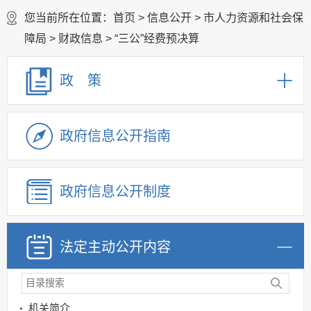
您当前所在位置：
首页
>
信息公开
>
市人力资源和社会保
障局
>
财政信息
>
“三公”经费预决算
政 策
政府信息公开指南
政府信息公开制度
法定主动公开内容
机关简介