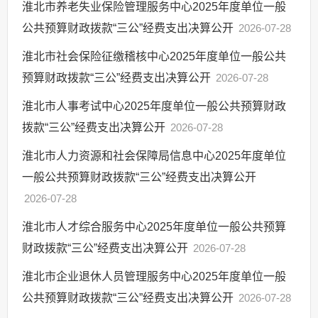
淮北市养老失业保险管理服务中心2025年度单位一般
其他法定信息
公共预算财政拨款“三公”经费支出决算公开
2026-07-28
淮北市社会保险征缴稽核中心2025年度单位一般公共
预算财政拨款“三公”经费支出决算公开
2026-07-28
淮北市人事考试中心2025年度单位一般公共预算财政
拨款“三公”经费支出决算公开
2026-07-28
淮北市人力资源和社会保障局信息中心2025年度单位
一般公共预算财政拨款“三公”经费支出决算公开
2026-07-28
淮北市人才综合服务中心2025年度单位一般公共预算
财政拨款“三公”经费支出决算公开
2026-07-28
淮北市企业退休人员管理服务中心2025年度单位一般
公共预算财政拨款“三公”经费支出决算公开
2026-07-28