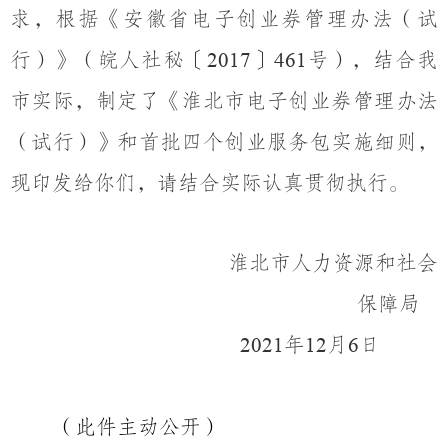
求，根据《安徽省电子创业券管理办法
（
试
行
）
》
（
皖人社秘
〔
〕
号
）
，结合我
2017
461
市实际，制定了《淮北市电子创业券管理办法
（
试行
）
》和首批四个创业服务包实施细则，
现印发给你们，请结合实际认真贯彻执行。
淮北市人力资源和社会
保障局
年
月
日
202
1
1
2
6
（此件主动公开）